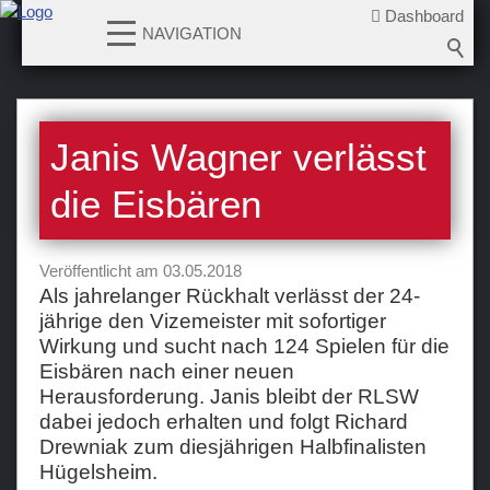
Dashboard
NAVIGATION
News
Janis Wagner verlässt
2026-2027
2025-2026
die Eisbären
2024-2025
2023-2024
Veröffentlicht am 03.05.2018
2022-2023
Als jahrelanger Rückhalt verlässt der 24-
jährige den Vizemeister mit sofortiger
2021-2022
Wirkung und sucht nach 124 Spielen für die
2020-2021
Eisbären nach einer neuen
2019-2020
Herausforderung. Janis bleibt der RLSW
dabei jedoch erhalten und folgt Richard
2018-2019
Drewniak zum diesjährigen Halbfinalisten
2017-2018
Hügelsheim.
2016-2017