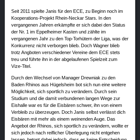
Seit 2011 spielte Janis für den ECE, zu Beginn noch im
Teams
Kooperations-Projekt Rhein-Neckar Stars. In den
vergangenen Jahren erkämpfte er sich dabei den Status
Verein
der Nr. 1 im Eppelheimer Kasten und zählte im
vergangenen Jahr zu den Top-Torhütern der Liga, was der
Sponsoren / Partner
Konkurrenz nicht verborgen blieb. Doch Wagner blieb
Fanzone
trotz Angboten verschiedener Vereine dem ECE stets
treu und führte ihn in der abgelaufenen Spielzeit zum
Vize-Titel.
Durch den Wechsel von Manager Drewniak zu den
Baden Rhinos aus Hügelsheim bot sich nun eine weitere
Möglichkeit, sich sportlich zu verändern. Durch sein
Studium und die damit verbundenen langen Wege zur
Eishalle war es für die Eisbären schwer, ihn von einem
Verbleib zu überzeugen. Doch Janis selbst verlässt dich
Eisbären mit mehr als einem weinenden Auge. Das
Angebot der Rhinos, sich sportlich zu verändern, wollte er
sich jedoch nach reiflicher Überlegung nicht entgehen
lassen, betont dabei jedoch, dass es keine Entscheidung