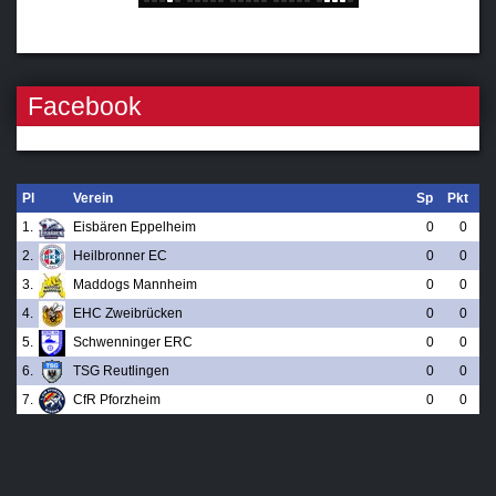
Facebook
Pl
Verein
Sp
Pkt
1.
Eisbären Eppelheim
0
0
2.
Heilbronner EC
0
0
3.
Maddogs Mannheim
0
0
4.
EHC Zweibrücken
0
0
5.
Schwenninger ERC
0
0
6.
TSG Reutlingen
0
0
7.
CfR Pforzheim
0
0