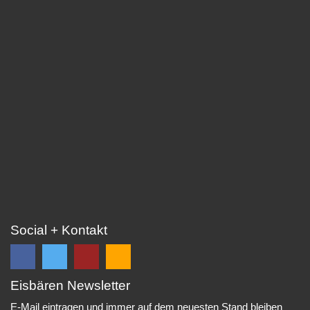
Social + Kontakt
Eisbären Newsletter
Folge
Folge
EC
Falls
uns
uns
Eisbären
Du
E-Mail eintragen und immer auf dem neuesten Stand bleiben